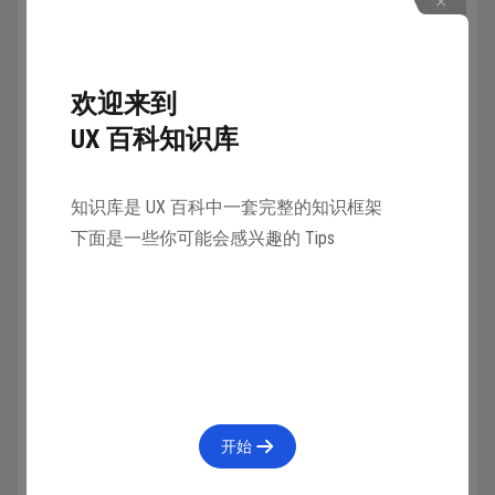
于i7的等级，也可以选择 AMD R7 以上的芯片
内存：小型设备自己更换内存不一定容易，所以
建议一开始选择32G或以上。
欢迎来到
硬盘：Mini主机必然使用固态硬盘，不低于512G即
UX 百科知识库
可，可以通过插入移动硬盘扩容。
接口：至少支持两台4k60Hz 显示器输出的视频接
口。
知识库是 UX 百科中一套完整的知识框架
下面是一些你可能会感兴趣的 Tips
其它的就是根据外观和预算选择具体型号。除非对自己
的使用场景和定位非常清晰，否则还是不建议购买 Mini
主机。
收藏
2193人在学
·
0条笔记
开始