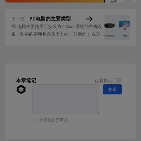
PC电脑的主要类型
下一篇
PC 电脑主要指用于安装 Windows 系统的主机设
备，购买的选项包含多个方向，分别是： 在这
些选项中，优先排除一体机，因为一体机的做法
就是在一块屏幕后面集成一个小机箱，或者是笔
记本规格的硬件，上限低，不适合作为生产力的
设备。并且这种集成对后续的升级会造成很大的
障碍，如果硬件无法升级，那么这个显示...
本章笔记
仅看自己
发送
笔记仅自己可见