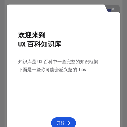
欢迎来到
UX 百科知识库
知识库是 UX 百科中一套完整的知识框架
下面是一些你可能会感兴趣的 Tips
虽然屏幕大小尺寸有差异，但16 寸屏幕依旧难以满足
工作所需的画布尺寸要求（不低于逻辑分辨率
1080P），建议外接显示器使用。
以下是笔记本可的选择范围表格明细：
开始