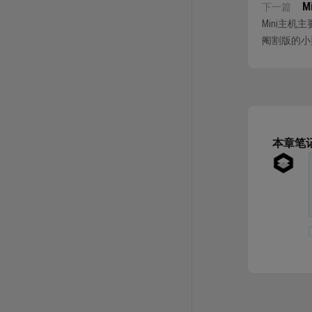
M
下一篇
Mini主
阉割版的小
主机的集成
本章笔