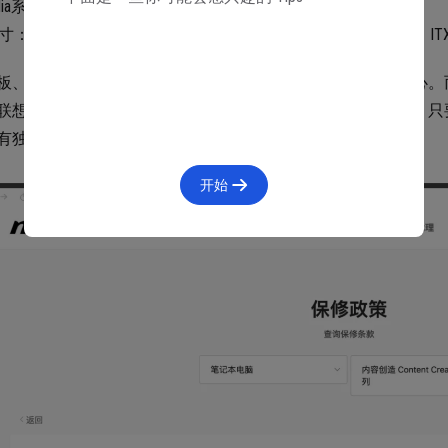
dia系列的显卡，建议不低于4070。
寸：确保机箱的尺寸符合你放置的空间，但并不是越小越好，IT
板、电源、散热等硬件品牌厂商都会帮你考虑好所以无需操心。
联想、惠普、微星、技嘉、神舟、外星人等等，不一一罗列，只
有独立的售后页面即可。
开始