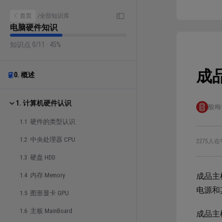
首页
/
全部知识库
电脑硬件知识
知识点 0/11 · 45%
成
0. 概述
1. 计算机硬件认识
酸梅
1.1 硬件的类型认识
1.2 中央处理器 CPU
2275人在
1.3 硬盘 HDD
1.4 内存 Memory
成品主
电源和
1.5 图形显卡 GPU
1.6 主板 MainBoard
成品主