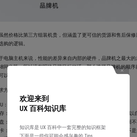
虽然价格比第三方组装机贵，但涵盖了更可信的货源和售后保修
选购的逻辑。
于电脑主机来说，性能的差异来自内部的硬件，品牌机之最大的
RGB同步等。所以没有明确品牌目标的话，那么选择品牌机的顺
可以接受价格范围内最喜欢的外形。
求方面，关注的要素主要是下面这几个：
欢迎来到
PU：建议选择 Intel最新的酷睿14代处理器，不低于i5的14600。
UX 百科知识库
存：不低于32G即可，内存是最好升级的硬件，后面不够用可以
盘：根据自己预算选择，但要包含不低于512G的固态硬盘，而
知识库是 UX 百科中一套完整的知识框架
卡：即然选择体积较大的普通主机就必然要搭配独立显卡而不是集
下面是一些你可能会感兴趣的 Tips