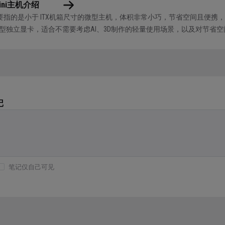
ini主机介绍
机主要指的是小于 ITX机箱尺寸的微型主机，体积非常小巧，节省空间且便
型独立显卡，适合不需要考虑AI、3D制作的轻量使用场景，以及对节省空间
性和做工要求较高，所以也建议以主流品牌为准。其中最有代...
记
笔记仅自己可见