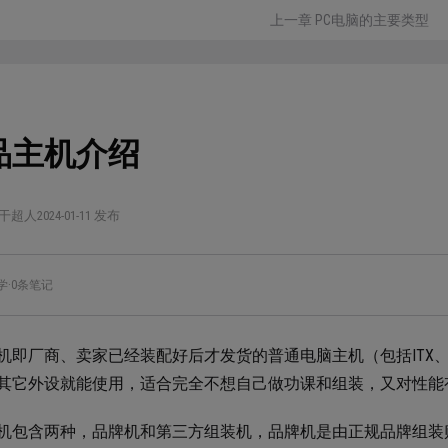
上一章 PC电脑的主要类型
品主机介绍
干超人
2024-01-11 发布
学
·
0条笔记
机即厂商、卖家已经装配好后才发货的普通电脑主机（包括ITX、M
其它外设就能使用，适合完全不想自己做功课和组装，又对性能
机包含两种，品牌机和第三方组装机，品牌机是由正规品牌组装