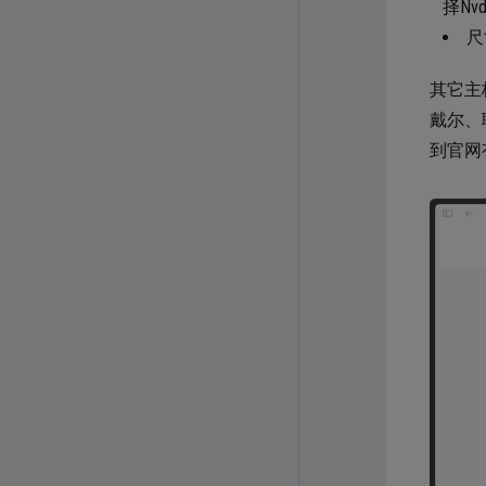
择Nv
尺
其它主
戴尔、
到官网