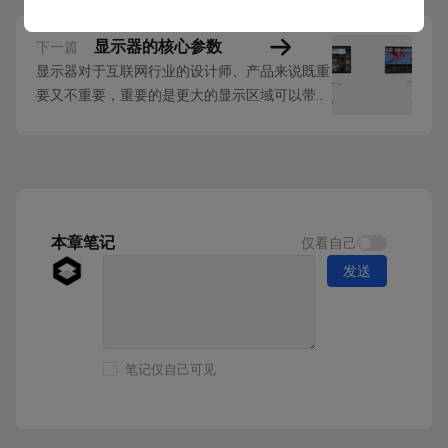
显示器的核心参数
下一篇
显示器对于互联网行业的设计师、产品来说既重
要又不重要，重要的是更大的显示区域可以带来
更高的工作效率，不重要的是显示效果除了让我
们自己看着舒服外，不会影响最终的产出质量
（和平面设计不同）。 显示器市场发展到品牌
众多，产品种类丰富，要先了解显示器相关的规
格参数，才能根据实际的工作场景做出合理的选
择。 显...
本章笔记
仅看自己
发送
笔记仅自己可见