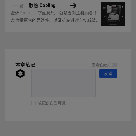
散热 Cooling
下一篇
散热 Cooling，字面意思，就是要对主机内各个
发热量巨大的元器件、以及机箱进行主动或被动
的热量溢散，CPU、GPU 都是发热量巨大的元器
件，其核心温度高者可达90°C，如果不进行持续
的散热可能会烧毁芯片核心。 在机箱内，散热
可以分成四个部分： CPU 散热：CPU 散热需要单
独购买，专门为CPU...
本章笔记
仅看自己
发送
笔记仅自己可见