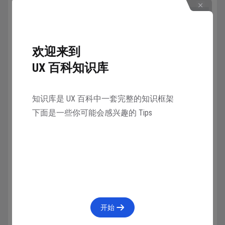
欢迎来到
UX 百科知识库
需要注意的是，不管转换率如何都不会影响额定功率，
知识库是 UX 百科中一套完整的知识框架
一款 500W 的电源，不管是铜牌还是金牌，输出都是
下面是一些你可能会感兴趣的 Tips
500W。转换率影响的是输入功率，转换率低的电源需
要从插座取更多的电才能提供 500W 输出，这种影响需
要经年累月的使用才会在电费上体现出一定的差异。
机箱电源的尺寸规格通常与其内部的电源标准有关，主
要涉及到电源的物理尺寸和安装方式。以下是一些常见
的机箱电源尺寸规格：
开始