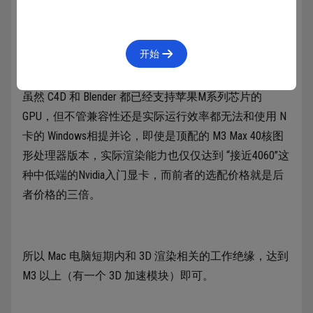
硬件带来的作用是减少渲染的时间更快的完成工作。渲
染可以使用 CPU 也可以使用 GPU，但 GPU 的效率远远
高于 CPU，苹果在 M3 系列的芯片中额外增加了 3D 渲
开始
染的模块提升渲染效率。
虽然 C4D 和 Blender 都已经支持苹果M系列芯片的
GPU，但不管兼容性还是实际运行效率都无法和使用 N
卡的 Windows相提并论，即使是顶配的 M3 Max 40核图
形处理器版本，实际渲染能力也仅仅达到 “接近4060”这
种中低端的Nvidia入门显卡，而前者的选配价格就是后
者价格的三倍。
所以 Mac 电脑短期内和 3D 渲染相关的工作绝缘，达到
M3 以上（有一个 3D 加速模块）即可。