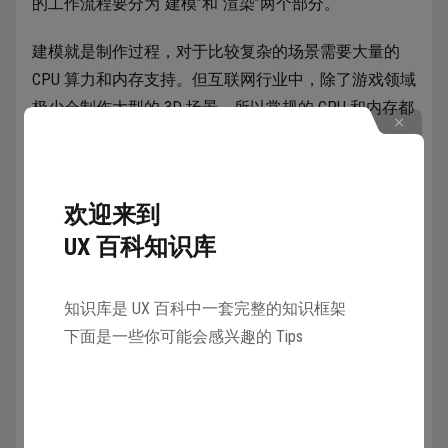
的工作流程要分为“建模”和“渲染”两个部分。
建模就是制作过程，对于比较复杂的场景需要大量的
CPU 算力和内存支持。但互联网行业中，除了游戏领域
极少会制作大型的 3D 场景，所以常规的 CPU 和内存都
能满足。
欢迎来到
UX 百科知识库
知识库是 UX 百科中一套完整的知识框架
下面是一些你可能会感兴趣的 Tips
而渲染不管图形大小和复杂程度，只要进入渲染过程就
会调用硬件的大部分算力（比如 CPU 满载的 80%），