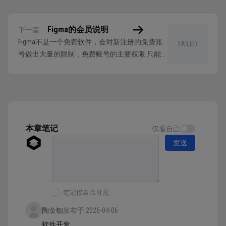
Figma的会员说明
下一篇
Figma不是一个免费软件，会对新注册的免费账
FAILED
号做出大量的限制，免费账号的主要权限 只能
创建x 个团队 每个团队内只能创建x个文件 不能
使用开发模式等 …… 免费版足够学习基础功能的
使用，如果想要获得完整的Figma设计功能，就
需要开通Figma的会员。Figma提供了三种付费类
型，专业版 Prof...
本章笔记
仅看自己
发送
笔记仅自己可见
陶金钡
发布于 2026-04-06
软件开发