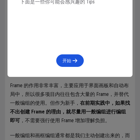
对 Frame 的缩放逻辑类似浏览器窗口的调节，是对下
下面是一些你可能会感兴趣的 Tips
级元素进行适配调整，而不是一般编组的整体放大。
背景色：Frame 作为显示区域可以单独设置背景色
等属性和样式，而 Group 是“空”的，无法为它添加色
彩描边等样式。
编组名：Page 中级别最高的 Frame 左上角会现实
名字，如果 Frame 置入其它 Frame 内，则名字会被隐
开始
藏。而一般编组的名字则完全不会在画布中显示出
来。
Frame 的作用非常丰富，主要应用于界面画板和自动布
局中，所以很多项目内往往包含大量的 Frame，并替代
一般编组的使用。但作为新手，
在前期实践中，如果找
不出创建 Frame 的理由，就尽量用一般编组进行编组
即可
，不需要强行使用 Frame 增加理解负担。
一般编组和画框编组通常都是我们主动创建出来的，而