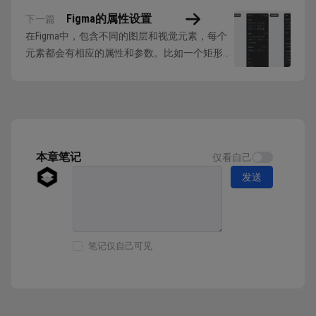
Figma的属性设置
下一篇
在Figma中，包含不同的图层和视觉元素，每个
元素都会有相应的属性和参数。比如一个矩形，
它有长和宽的属性，且它们有各自的参数值。
因为不同元素包含的属性不同，所以选中不同元
素展示的属性面板并不是相同的，会有一定的差
异。 属性面板中的属性被划分成了不同的模块
分类，便于用户区分和适用，下面依次来解释最
常...
本章笔记
仅看自己
发送
笔记仅自己可见