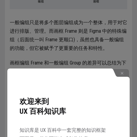
一般编组只是将多个图层编组成为一个整体，用于对它
进行排版、管理。而画框 Frame 则是 Figma 中的特殊编
组（后面统一叫 Frame 更顺口)，虽然也具备一般编组
的功能，但它被赋予了更重要的任务和特性。
画框编组 Frame 和一般编组 Group 的差异可以总结为下
面这些：
视图作用：视图 View 是一个开发概念，即元素需
要置入到视图内才会被系统渲染显示出来。在 Figma
欢迎来到
中，我们需要用 Frame 作为界面设计的画板，只有内
UX 百科知识库
容被置入到 Frame 中，才能在演示模式下被显示出
来，反之则不显示。
响应模式：元素置入 Frame 可以激活响应设置，
知识库是 UX 百科中一套完整的知识框架