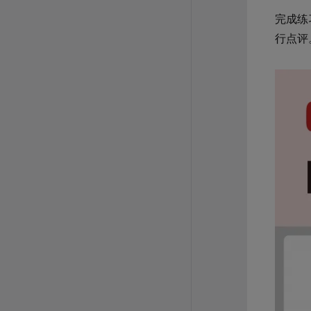
完成练
行点评