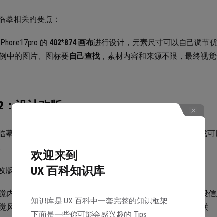
临摹相关的要点：
Phone17pro 的
402*874 画布
进行设计，元素尺寸可以自己调节
例中的图片、图标要
自己查找
，素材内容和来源不限，最终视觉
2：设计改版
临摹后（或已经跨过临摹阶段），分析原案例中存在的问题或可
。
欢迎来到
UX 百科知识库
改版相关要点：
觉内容和布局可以随意更改，但不变更原来的主要功能和字段信
知识库是 UX 百科中一套完整的知识框架
觉风格也可以做调整，但要贴合品牌本身的特性不能毫无关联
下面是一些你可能会感兴趣的 Tips