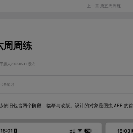
上一章 第五周周练
六周周练
干超人
2026-06-11 发布
学
·
0条笔记
练依旧包含两个阶段，临摹与改版。设计的对象是图虫 APP 的