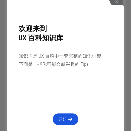
蒙版应用最多的场景就是图片的排版，比如置入头像，
欢迎来到
直接黏贴进矢量图形往往得不到想要的结果，而图片设
UX 百科知识库
置中的裁切Crop功能又很难操作，所以往往我们会用置
入图片后添加蒙版，来进行排版。
知识库是 UX 百科中一套完整的知识框架
下面是一些你可能会感兴趣的 Tips
开始