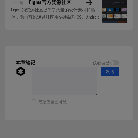
Figma官方资源社区
下一篇
Figma的资源社区提供了大量的设计素材和插
件，我们可以通过社区来快速获取iOS、Android
官方组件库、项目案例源文件、设计提效插件等
内容。 通过在资源管理页面中点击社区按钮进
入对应页面： 社区页面上方罗列了不同资源类
型的选项，可以点击后进入对应分类列表中。
除了根据分类筛选资源外，也可以直接在...
本章笔记
仅看自己
发送
笔记仅自己可见