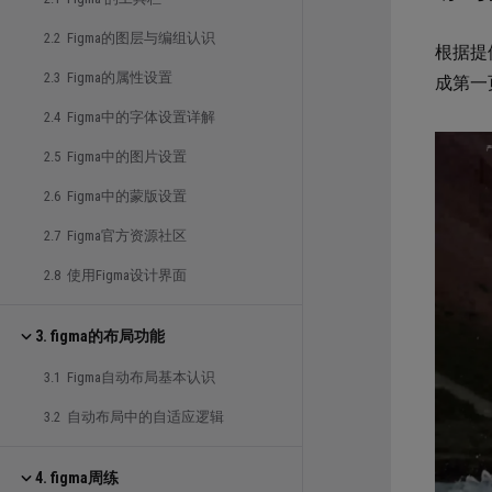
2.2 Figma的图层与编组认识
根据提
2.3 Figma的属性设置
成第一
2.4 Figma中的字体设置详解
2.5 Figma中的图片设置
2.6 Figma中的蒙版设置
2.7 Figma官方资源社区
2.8 使用Figma设计界面
3. figma的布局功能
3.1 Figma自动布局基本认识
3.2 自动布局中的自适应逻辑
4. figma周练