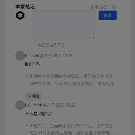
的...
本章笔记
仅看自己
发送
笔记仅自己可见
Cate.JIA
发布于 2025-10-28
B端产品
B 端的本质是面向商业场景，用于满足商业活
动中的需要。它即可以是电脑网页、也可以是
桌面软件，还可以是移动端应用。比如滴滴、
回复
淘宝，除了一般用户使用的客户端外，还有滴
UX小学生
滴的司机、淘宝的卖家使用的客户端，它们的
发布于 2025-05-20
作用显然不是满足用户出行、购物的，而是让
什么是b端产品
用户进行商业活动、赚钱盈利的，所以它们是
B 端产品，是面向企业用户的产品，用户通过
标准的 B 端产品。
它进行日常的商业活动，例如企业库存管理，