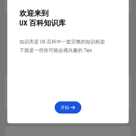
欢迎来到
UX 百科知识库
知识库是 UX 百科中一套完整的知识框架
下面是一些你可能会感兴趣的 Tips
B端业务类型解析
下一篇
现实世界的商业活动是纷繁复杂的，小到地摊叫
FAILED
卖、夫妻小店，大到远洋航运、芯片制造，都有
各自的运营模式和实践特征。 理论上 B 端产品的
开始
开发要具体到特定的商业活动场景中，比如客户
买水果的称重结算，或汽车生产线的数字化管理
等。但不管这些场景种类有多庞大，其中一些场
景出现、应用的频率非常高，于是就有了特定