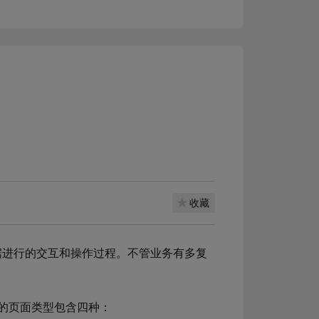
收藏
数据进行的交互和操作过程。不管业务有多复
的页面类型包含四种：