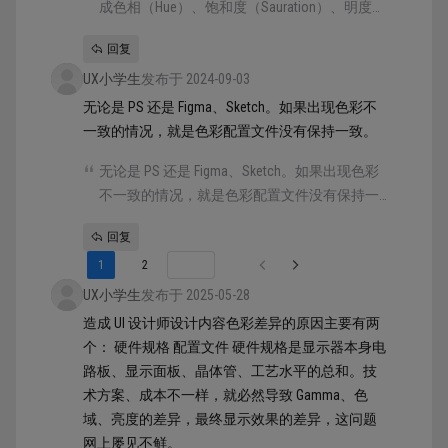
成色相（Hue）、饱和度（Sauration）、明度
（Brightness）三个维度，通过对这 三个维度的
回复
数值定义，来获得我们想要的色彩。
UX小学生
发布于 2024-09-03
无论是 PS 还是 Figma、Sketch。如果出现色彩不
一致的情况，就是色彩配置文件没有保持一致。
无论是 PS 还是 Figma、Sketch。如果出现色彩
不一致的情况，就是色彩配置文件没有保持一
致。
回复
1
2
UX小学生
发布于 2025-05-28
造成 UI 设计师设计内容色彩差异的原因主要有两
个： 硬件规格 配置文件 硬件规格是显示器本身电
路板、显示面板、晶体管、工艺水平的总和。技
术方案、成本不一样，就必然导致 Gamma、色
域、亮度的差异，最终显示效果的差异，这问题
网上屡见不鲜。