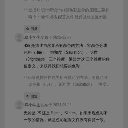
造成 UI 设计师设计内容色彩差异的原因主要有
两个： 硬件规格 配置文件 硬件规格是显示器
本身电路板、显示面板、晶体管、工艺水平的
回复
总和。技术方案、成本不一样，就必然导致
UX小学生
Gamma、色域、亮度的差异，最终显示效果的
发布于 2025-05-28
差异，这问题网上屡见不鲜。
HSB 是描述自然界所有颜色的方法，将颜色分成
色相（Hue）、饱和度（Sauration）、明度
（Brightness）三个维度，通过对这 三个维度的数
值定义，来获得我们想要的色彩。
HSB 是描述自然界所有颜色的方法，将颜色分
成色相（Hue）、饱和度（Sauration）、明度
（Brightness）三个维度，通过对这 三个维度的
回复
数值定义，来获得我们想要的色彩。
UX小学生
发布于 2024-09-03
无论是 PS 还是 Figma、Sketch。如果出现色彩不
一致的情况，就是色彩配置文件没有保持一致。