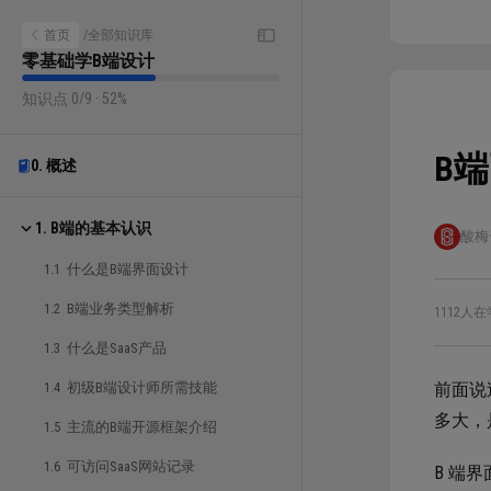
首页
/
全部知识库
零基础学B端设计
知识点 0/9 · 52%
B
0. 概述
1. B端的基本认识
酸梅
1.1 什么是B端界面设计
1.2 B端业务类型解析
1112人在
1.3 什么是SaaS产品
1.4 初级B端设计师所需技能
前面说
多大，
1.5 主流的B端开源框架介绍
1.6 可访问SaaS网站记录
B 端