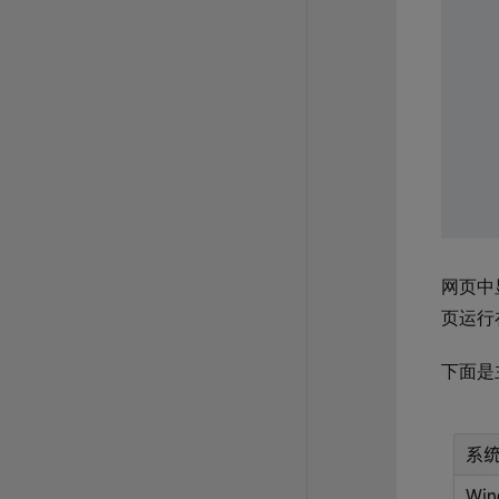
网页中
页运行
下面是