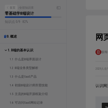
首页
/
全部知识库
零基础学B端设计
知识点 0/9 · 82%
网
0. 概述
1. B端的基本认识
酸梅
1.1 什么是B端界面设计
1.2 B端业务类型解析
2029人在
1.3 什么是SaaS产品
1.4 初级B端设计师所需技能
认识网
1.5 主流的B端开源框架介绍
1.6 可访问SaaS网站记录