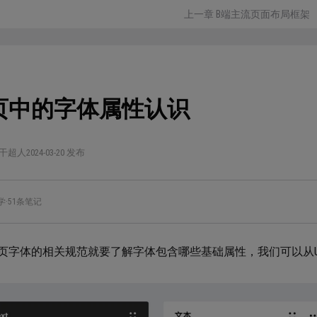
上一章 B端主流页面布局框架
页中的字体属性认识
干超人
2024-03-20 发布
学
·
51条笔记
页字体的相关规范就要了解字体包含哪些基础属性，我们可以从U