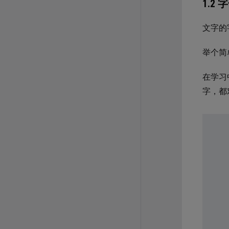
1.2 字
文字的
举个简
在学习
字，都