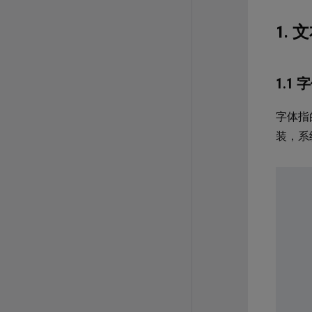
1. 
1.1 字
字体指
装，系