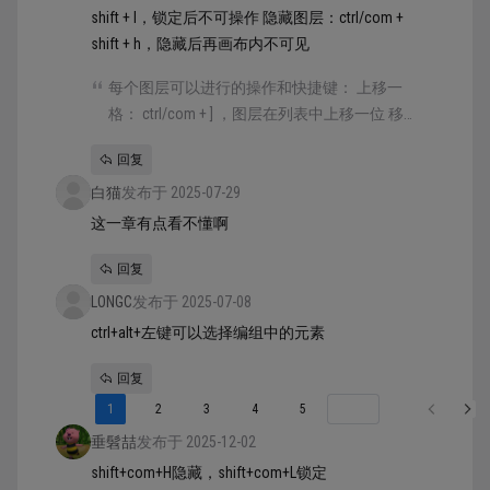
shift + l，锁定后不可操作 隐藏图层：ctrl/com +
shift + h，隐藏后再画布内不可见
每个图层可以进行的操作和快捷键： 上移一
格： ctrl/com + ] ，图层在列表中上移一位 移到
最上： ]，图层移动到列表最顶端 下移一格：
回复
ctrl/com + [ ，图层在列表中下移一位 移到最
白猫
下： [ ，图层移动到列表最底端 重新命名：
发布于 2025-07-29
ctrl/com + r，命名需要输入内容后按回车更改
这一章有点看不懂啊
锁定图层：ctrl/com + shift + l，锁定后不可操作
回复
隐藏图层：ctrl/com + shift + h，隐藏后再画布
内不可见
LONGC
发布于 2025-07-08
ctrl+alt+左键可以选择编组中的元素
回复
1
2
3
4
5
垂髫喆
发布于 2025-12-02
shift+com+H隐藏，shift+com+L锁定