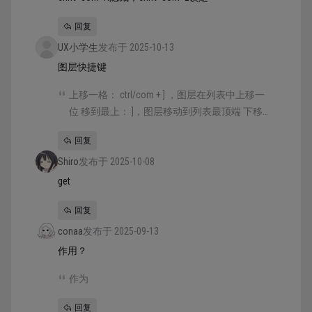
回复
UX小学生
发布于 2025-10-13
图层快捷键
上移一格： ctrl/com + ] ，图层在列表中上移一
位 移到最上： ]，图层移动到列表最顶端 下移
一格： ctrl/com + [ ，图层在列表中下移一位 移
回复
到最下： [ ，图层移动到列表最底端 重新命
Shiro
名：ctrl/com + r，命名需要输入内容后按回车
发布于 2025-10-08
更改 锁定图层：ctrl/com + shift + l，锁定后不
get
可操作 隐藏图层：ctrl/com + shift + h，隐藏后
回复
再画布内不可见
conaa
发布于 2025-09-13
作用？
作为
回复