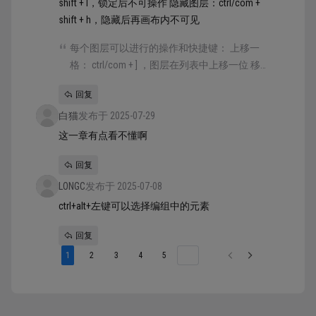
shift + l，锁定后不可操作 隐藏图层：ctrl/com +
shift + h，隐藏后再画布内不可见
每个图层可以进行的操作和快捷键： 上移一
格： ctrl/com + ] ，图层在列表中上移一位 移到
最上： ]，图层移动到列表最顶端 下移一格：
回复
ctrl/com + [ ，图层在列表中下移一位 移到最
白猫
下： [ ，图层移动到列表最底端 重新命名：
发布于 2025-07-29
ctrl/com + r，命名需要输入内容后按回车更改
这一章有点看不懂啊
锁定图层：ctrl/com + shift + l，锁定后不可操作
回复
隐藏图层：ctrl/com + shift + h，隐藏后再画布
内不可见
LONGC
发布于 2025-07-08
ctrl+alt+左键可以选择编组中的元素
回复
1
2
3
4
5