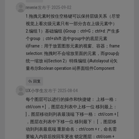
reverie
发布于 2025-09-02
1.拖拽元素时按住空格键可以保持层级关系（尽管
视觉上看次级元素只有一部分含在上级元素中）
2.编组 1）基础编组 i)Group：ctrl+G；ctrl+d: 产生多
个group ；ctrl+shift 选中group中的底层元素
ii)Frame：用于放置图形元素的视窗、容器；frame
selection: 拖拽时不会缩放里面的元素，而group会
统一缩放 iii)Section 2）特殊编组 i)Autolayout ii)矢
量布尔Boolean operation iii)界面组件Component
回复
UX小学生
发布于 2025-08-04
每个图层可以进行的操作和快捷键： 上移一格：
ctrl/com + ] ，图层在列表中上移一位 移到最上：
]，图层移动到列表最顶端 下移一格： ctrl/com + [
，图层在列表中下移一位 移到最下： [ ，图层移
动到列表最底端 重新命名：ctrl/com + r，命名需
要输入内容后按回车更改 锁定图层：ctrl/com +