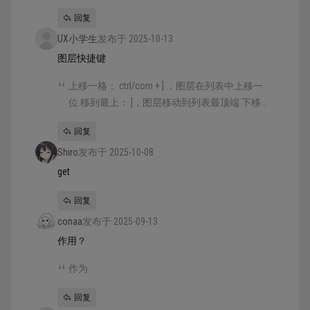
回复
UX小学生
发布于 2025-10-13
图层快捷键
上移一格： ctrl/com + ] ，图层在列表中上移一
位 移到最上： ]，图层移动到列表最顶端 下移
一格： ctrl/com + [ ，图层在列表中下移一位 移
回复
到最下： [ ，图层移动到列表最底端 重新命
Shiro
名：ctrl/com + r，命名需要输入内容后按回车
发布于 2025-10-08
更改 锁定图层：ctrl/com + shift + l，锁定后不
get
可操作 隐藏图层：ctrl/com + shift + h，隐藏后
回复
再画布内不可见
conaa
发布于 2025-09-13
作用？
作为
回复