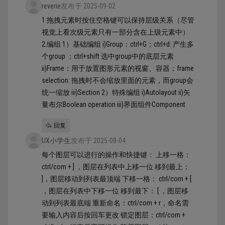
reverie
发布于 2025-09-02
1.拖拽元素时按住空格键可以保持层级关系（尽管
视觉上看次级元素只有一部分含在上级元素中）
2.编组 1）基础编组 i)Group：ctrl+G；ctrl+d: 产生多
个group ；ctrl+shift 选中group中的底层元素
ii)Frame：用于放置图形元素的视窗、容器；frame
selection: 拖拽时不会缩放里面的元素，而group会
统一缩放 iii)Section 2）特殊编组 i)Autolayout ii)矢
量布尔Boolean operation iii)界面组件Component
回复
UX小学生
发布于 2025-08-04
每个图层可以进行的操作和快捷键： 上移一格：
ctrl/com + ] ，图层在列表中上移一位 移到最上：
]，图层移动到列表最顶端 下移一格： ctrl/com + [
，图层在列表中下移一位 移到最下： [ ，图层移
动到列表最底端 重新命名：ctrl/com + r，命名需
要输入内容后按回车更改 锁定图层：ctrl/com +