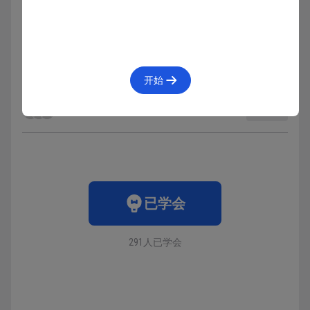
所以后续操作如果出现错误，优先从图层开始排查，没
有发现错误再检查其它内容。
开始
收藏
16638人在学
·
43条笔记
已学会
291人已学会