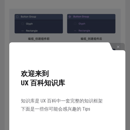
欢迎来到
UX 百科知识库
编组的上下级关系在实践过程中非常重要，错误的关系
就无法获得想要的结果，比如：
知识库是 UX 百科中一套完整的知识框架
蒙版没有使用编组导致上方所有的图层“消失”
下面是一些你可能会感兴趣的 Tips
元素图层不在 Frame 内，演示和导出时都“消失”
自动布局编组跑到其它编组下级，导致显示错位