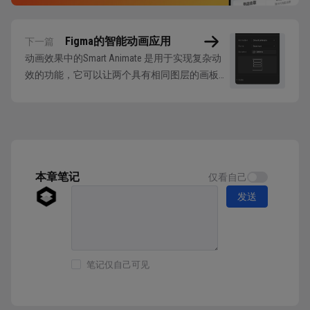
Figma的智能动画应用
下一篇
动画效果中的Smart Animate 是用于实现复杂动
效的功能，它可以让两个具有相同图层的画板
Frame跳转实现关键帧补间效果。 使用该功能需
要先理解关键帧的补间效果，在一段动画中具有
开始帧和结束帧，两个帧内包含的元素相同。设
置补间动画以后，系统会自动生成从开始帧到结
束帧的中间过度帧，实现一个完...
本章笔记
仅看自己
发送
笔记仅自己可见