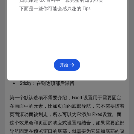
知识库是 UX 百科中一套完整的知识框架
也就是说，一个页面的预览会包含整个页面的垂直滚动
下面是一些你可能会感兴趣的 Tips
（通常不会水平），然后根据下级组件的显示需要，再
额外添加水平和垂直滚动方式，实现页面内容的基础交
互需要。
除了滚动设置外，下级Frame选中后属性面板还有个
Position位置设置选项，包含：
开始
Scroll with patent：随父级画布一起平移
Fixed：呆在固定的位置
Sticky：在到达顶部后滞留
第一个默认选项不需要介绍，Fixed 设置用于需要固定
在画面中的元素，比如页面的底部导航，它不需要随着
页面滚动而被划走，所以可以为它添加 Fixed设置。而
这个效果会和页面的响应式设置相结合，如果需要底部
导航固定在预览窗口的底部，就需要为它添加底部的吸