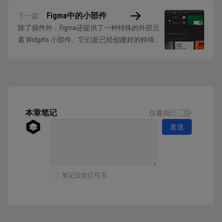
Figma中的小部件
下一篇
除了插件外，Figma还提供了一种特殊的外部元
素 Widgets 小部件。它们是已经创建好的特殊组
件，可以在编辑界面中直接进行交互和操作（不
用进入预览模式），帮助我们实现一些特殊的拓
展功能。 小部件在社区中的 Plugins选项下可以
选择并打开已上传的列表。 点击小部件也可以
进入详情页，同理每个小部...
本章笔记
仅看自己
发送
笔记仅自己可见