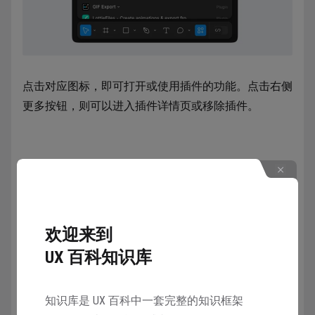
点击对应图标，即可打开或使用插件的功能。点击右侧
更多按钮，则可以进入插件详情页或移除插件。
插件的使用
Figma的插件功能各异，所以使用方法也有区别，从而
欢迎来到
导致它们没有统一的操作面板、步骤、方式。想要正确
UX 百科知识库
使用插件，就要先看详情页面的介绍，如果英文不够
好，建议在网页中开启插件详情页并使用浏览器进行翻
译。
知识库是 UX 百科中一套完整的知识框架