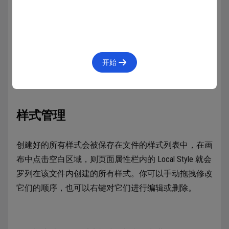
格线样式
格线样式的创建和效果样式类似，可以一次记录多个格
线类型，且引用后不能单独添加新的格线。
开始
样式管理
创建好的所有样式会被保存在文件的样式列表中，在画
布中点击空白区域，则页面属性栏内的 Local Style 就会
罗列在该文件内创建的所有样式。你可以手动拖拽修改
它们的顺序，也可以右键对它们进行编辑或删除。