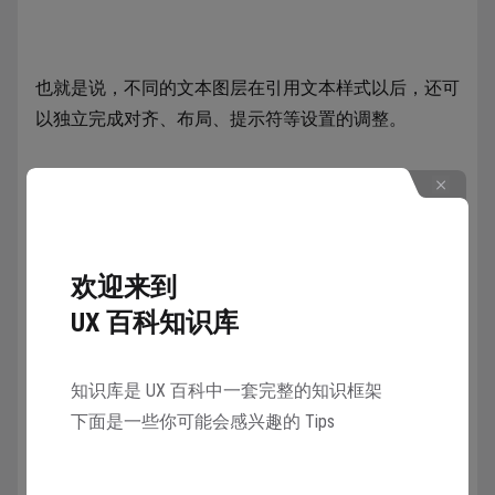
也就是说，不同的文本图层在引用文本样式以后，还可
以独立完成对齐、布局、提示符等设置的调整。
效果样式
效果样式会记录图层添加过的效果，包括内阴影、投
影、图层模糊、背景模糊四种。因为效果可以添加多
欢迎来到
个，所以效果样式也可以同时记录多个效果。
UX 百科知识库
知识库是 UX 百科中一套完整的知识框架
当使用效果样式以后，除非Detach样式，否则不能单独
下面是一些你可能会感兴趣的 Tips
添加新的效果。