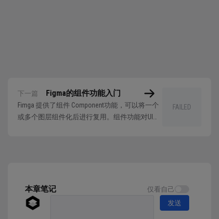
Figma的组件功能入门
下一篇
Fimga 提供了组件 Component功能，可以将一个
FAILED
或多个图层组件化后进行复用。组件功能对UI的
项目设计至关重要，可以帮助设计师用组件化的
思路快速搭建界面并实现批量修改，大大提升界
面设计的效率和视觉的一致性。 组件的基本认
识 学会组件的使用就要先了解组件功能的基本
原理，即创建原始组件后，以它为...
本章笔记
仅看自己
发送