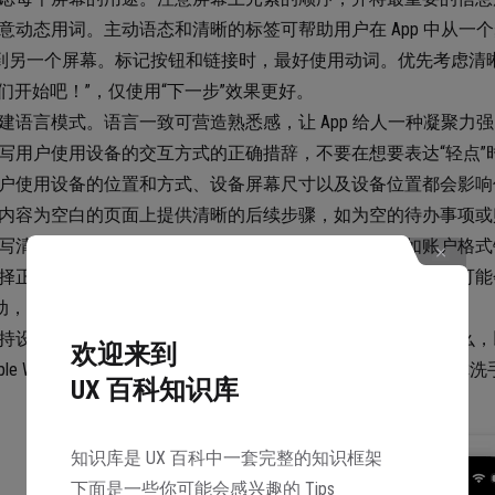
意动态用词。主动语态和清晰的标签可帮助用户在 App 中从
到另一个屏幕。标记按钮和链接时，最好使用动词。优先考虑清
我们开始吧！”，仅使用“下一步”效果更好。
建语言模式。语言一致可营造熟悉感，让 App 给人一种凝聚力
写用户使用设备的交互方式的正确措辞，不要在想要表达“轻点”时
户使用设备的位置和方式、设备屏幕尺寸以及设备位置都会影响你为
内容为空白的页面上提供清晰的后续步骤，如为空的待办事项或
写清除错误的信息。最好始终帮助用户避免错误。例如账户格式
择正确的传达方式。考虑信息的紧迫性和重要性，思考用户可能
动，以及用户可能需要多少支持信息。
持设置相关的选项文案清晰简单。描述设置打开时会发生什么，
欢迎来到
pple Watch 的“洗手计时器”设置中，描述解释了计时器可以在你
UX 百科知识库
知识库是 UX 百科中一套完整的知识框架
下面是一些你可能会感兴趣的 Tips