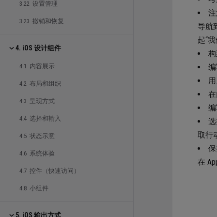
3.22 设置管理
注
3.23 撤销和恢复
导航
起“
4. iOS 设计组件
构
4.1 内容展示
编
用
4.2 布局和组织
在
4.3 呈现方式
编
4.4 选择和输入
选
取行
4.5 状态示意
保
4.6 系统体验
在 A
4.7 控件（快速访问）
4.8 小组件
5. iOS 输出方式