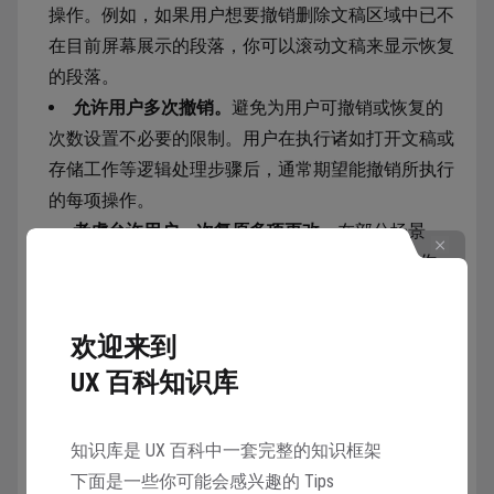
操作。例如，如果用户想要撤销删除文稿区域中已不
在目前屏幕展示的段落，你可以滚动文稿来显示恢复
的段落。
允许用户多次撤销。
避免为用户可撤销或恢复的
次数设置不必要的限制。用户在执行诸如打开文稿或
存储工作等逻辑处理步骤后，通常期望能撤销所执行
的每项操作。
考虑允许用户一次复原多项更改。
在部分场景
下，用户可能想要撤销一系列独立但又相关的操作，
例如对单个属性或特性的增量调整，这样就不必撤销
每项单独的调整。在另一些情况下，允许用户轻松撤
欢迎来到
销自打开文稿或存储工作以来所做的所有更改可能更
UX 百科知识库
为合理。
仅在需要时提供撤销和恢复按钮。
知识库是 UX 百科中一套完整的知识框架
iOS、iPadOS
下面是一些你可能会感兴趣的 Tips