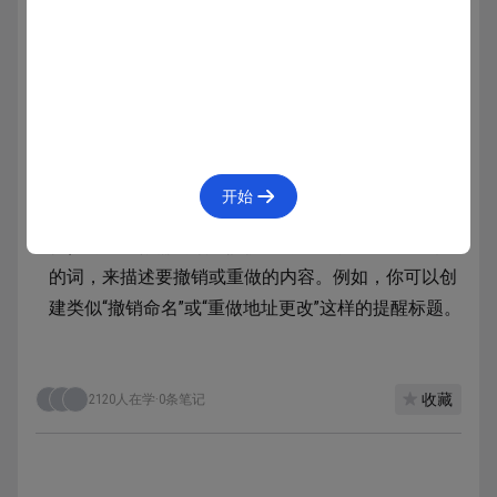
避免重新定义撤销和恢复的标准手势。例如，用
户使用三指轻扫来发起撤销或重做，也可以摇动
iPhone。与所有标准手势一样，在界面中重新定义这
些手势会让用户感到困惑，并让使用体验变得不可预
测。
简洁准确地描述要撤销或恢复的操作。撤销和恢
开始
复提醒标题会自动包括“撤销 ”或“重做 ”（包括尾部空
格）前缀。你需要额外提供一两个显示在此前缀之后
的词，来描述要撤销或重做的内容。例如，你可以创
建类似“撤销命名”或“重做地址更改”这样的提醒标题。
收藏
2120人在学
·
0条笔记