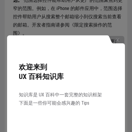
选。
范围选择控件能帮助用户从更广的范围聚焦到更
窄的范围。例如，在 iPhone 的邮件应用中，范围选择
控件帮助用户从搜索整个邮箱缩小到仅搜索当前查看
的邮箱。开发者指南请参阅《限定搜索操作的范
围》。
默认使用更广的范围，允许用户按需细化。
更广
的范围为所有可用结果提供了上下文，有助于引导用
户在需要缩小范围时朝着有用的方向选择。
欢迎来到
使用标记筛选常见搜索项或项目。
当你定义一个
标记时，它所代表的项会获得一个将其包裹起来的视
UX 百科知识库
觉样式，表明用户可以选择和编辑它作为一个整体
项。标记可以澄清搜索项（如在邮件中按特定联系人
知识库是 UX 百科中一套完整的知识框架
筛选），或将搜索聚焦到特定属性集（如在信息中筛
下面是一些你可能会感兴趣的 Tips
选照片）。相关的 macOS 组件请参阅《标记字
段》。
考虑将标记与搜索建议搭配使用。
用户可能不知