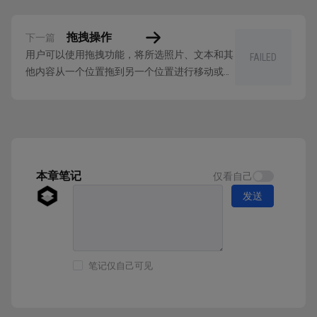
拖拽操作
下一篇
用户可以使用拖拽功能，将所选照片、文本和其
FAILED
他内容从一个位置拖到另一个位置进行移动或复
制内容。 若要拖拽，用户需要首先选择好内
容，然后将其放在另一个位置。位置可像文本视
图那样位于同一容器中，也可像分屏浏览的文本
视图，甚至是不同 App 中的文本视图那样位于不
同容器中。 拖移操作可能会将所选内容移动到
目...
本章笔记
仅看自己
发送
笔记仅自己可见