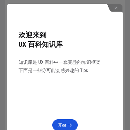
提供简单的共享选项。
协作开始时立刻高亮“协作”标识。
欢迎来到
UX 百科知识库
仅在需要时于协作窗口中提供自定义操作。
知识库是 UX 百科中一套完整的知识框架
下面是一些你可能会感兴趣的 Tips
如在你的 App 中可行，自定义模态视图中协作管
理按钮的标题。
考虑在“信息”中发布协作事件通知。
收藏
2239人在学
·
0条笔记
开始