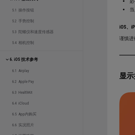
必
当
5.1 操作按钮
5.2 手势控制
iOS、i
5.3 陀螺仪和速度传感器
谨慎进
5.4 相机控制
6. iOS 技术参考
6.1 Airplay
显示
6.2 Apple Pay
6.3 HealthKit
6.4 iCloud
6.5 App内购买
6.6 实况照片