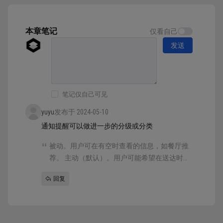
执行明确的小范围任务，同时不会忘记其之前的
环境 向用户提供沉浸式体验，或帮助其专注于
复杂任...
本章笔记
仅看自己
发送
笔记仅自己可见
yuyu
发布于 2024-05-10
通知提醒可以做进一步的分级或分类
被动。用户可在有空时查看的信息，如餐厅推
荐。 主动（默认）。用户可能希望在送达时就
立即知晓的信息，如其喜爱球队的比分更新。
回复
即时。直接影响用户并需要其立即注意的信
息，如账户安全问题或快递派送。 重要。与健
康和安全相关、直接影响用户并需要其立即注
意的紧急信息。重要通知极其少见，通常来自