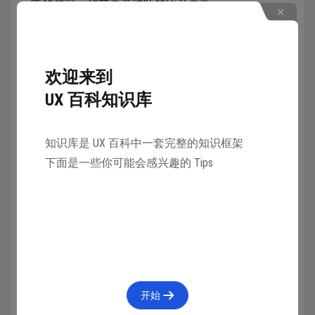
晓的信息，如其喜爱球队的比分更新。
即时。直接影响用户并需要其立即注意的信息，
如账户安全问题或快递派送。
重要。与健康和安全相关、直接影响用户并需要
欢迎来到
其立即注意的紧急信息。重要通知极其少见，通常来
UX 百科知识库
自政府和公共机构，或者帮助用户管理其健康或家庭
的 App。
知识库是 UX 百科中一套完整的知识框架
系统定义的每个中断级别中的通知提醒可表现为以下情
下面是一些你可能会感兴趣的 Tips
况：
开始