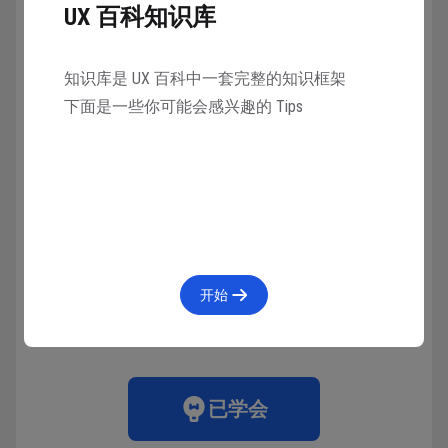
UX 百科知识库
首选系统背景颜色。深色模式是动态的，这意味着当界
知识库是 UX 百科中一套完整的知识框架
面（如弹出窗口或模态表单）位于前台时，背景色会自
下面是一些你可能会感兴趣的 Tips
动从基色变为提升色。在多任务环境中，系统还会使用
提升色在应用程序之间，或多窗口环境中的窗口之间提
供视觉分隔。使用自定义背景色会使人们更难感知系统
提供的这些视觉区分。
收藏
4715人在学
·
7条笔记
开始
已学会