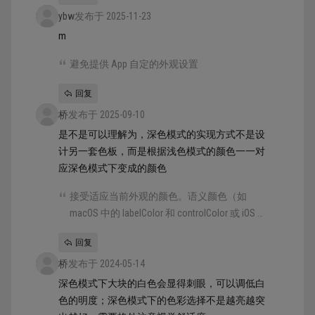
ybw
规格。 接受适应当前外观的颜色。语义颜色
发布于 2025-11-23
（如 macOS 中的 labelColor 和 controlColor 或
m
iOS 和 iPadOS 中的 separator）会自动适应当前
避免提供 App 自定的外观设置
外观。需要自定义颜色时，可在 Xcode 的 App
Asset 目录中添加颜色集资产，并指定颜色在
回复
浅色和深色模式下的变体。避免使用固定色值
桥
发布于 2025-09-10
的颜色或不适应两种模式的颜色。 力求在所有
是不是可以理解为，深色模式的实现方式不是设
外观中都有足够的色彩对比。至少要确保颜色
计另一套色板，而是根据浅色模式的颜色一一对
之间的对比度不低于 4.5:1，而对于自定义前景
应深色模式下变成的颜色
色和背景色，对比度应力求达到 7:1，尤其是在
小文本中。这一比例可确保前景内容从背景中
接受适应当前外观的颜色。语义颜色（如
脱颖而出，并帮助您的内容符合建议的可访问
macOS 中的 labelColor 和 controlColor 或 iOS 和
性准则。 柔化白色背景的颜色。如果显示的内
iPadOS 中的 separator）会自动适应当前外观。
容图像包含白色背景，应考虑略微调暗图像，
回复
需要自定义颜色时，可在 Xcode 的 App Asset
以防止背景在周围的深色模式环境中刺眼。
桥
发布于 2024-05-14
目录中添加颜色集资产，并指定颜色在浅色和
深色模式下的变体。避免使用固定色值的颜色
深色模式下大块的白色会显得刺眼，可以调低白
或不适应两种模式的颜色。
色的明度；深色模式下的色彩选择不是越亮越突