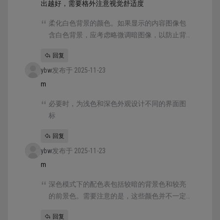
出越好，需要格外注意视觉舒适度
柔化白色背景的颜色。如果显示的内容图像包
含白色背景，应考虑略微调暗图像，以防止背
景在周围的深色模式环境中刺眼。
回复
ybw
发布于 2025-11-23
m
必要时，为浅色和深色外观设计不同的界面图
标
回复
ybw
发布于 2025-11-23
m
深色模式下的配色表包括较暗的背景色和较亮
的前景色。需要注意的是，这些颜色并不一定
是浅色模式下的反转——虽然许多颜色是反转的
回复
——但有些颜色并不是。更多信息请参阅 色彩-