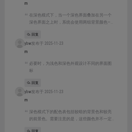
隔。使用自定义背景色会使人们更难感知系统
m
提供的这些视觉区分。
在深色模式下，当一个深色界面叠加在另一个
深色界面之上时，系统会使用两组背景颜色——
称为基色和提升色——来增强深度感。基色较
回复
暗，使背景界面看起来像是在后退，而提升色
ybw
较亮，使前景界面看起来像是在前进。
发布于 2025-11-23
m
必要时，为浅色和深色外观设计不同的界面图
标
回复
ybw
发布于 2025-11-23
m
深色模式下的配色表包括较暗的背景色和较亮
的前景色。需要注意的是，这些颜色并不一定
是浅色模式下的反转——虽然许多颜色是反转的
回复