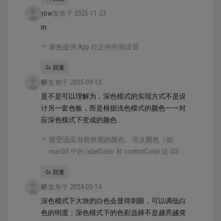
——但有些颜色并不是。更多信息请参阅 色彩-
ybw
规格。 接受适应当前外观的颜色。语义颜色
发布于 2025-11-23
（如 macOS 中的 labelColor 和 controlColor 或
m
iOS 和 iPadOS 中的 separator）会自动适应当前
避免提供 App 自定的外观设置
外观。需要自定义颜色时，可在 Xcode 的 App
Asset 目录中添加颜色集资产，并指定颜色在
回复
浅色和深色模式下的变体。避免使用固定色值
桥
发布于 2025-09-10
的颜色或不适应两种模式的颜色。 力求在所有
是不是可以理解为，深色模式的实现方式不是设
外观中都有足够的色彩对比。至少要确保颜色
计另一套色板，而是根据浅色模式的颜色一一对
之间的对比度不低于 4.5:1，而对于自定义前景
应深色模式下变成的颜色
色和背景色，对比度应力求达到 7:1，尤其是在
小文本中。这一比例可确保前景内容从背景中
接受适应当前外观的颜色。语义颜色（如
脱颖而出，并帮助您的内容符合建议的可访问
macOS 中的 labelColor 和 controlColor 或 iOS 和
性准则。 柔化白色背景的颜色。如果显示的内
iPadOS 中的 separator）会自动适应当前外观。
容图像包含白色背景，应考虑略微调暗图像，
回复
需要自定义颜色时，可在 Xcode 的 App Asset
以防止背景在周围的深色模式环境中刺眼。
桥
发布于 2024-05-14
目录中添加颜色集资产，并指定颜色在浅色和
深色模式下的变体。避免使用固定色值的颜色
深色模式下大块的白色会显得刺眼，可以调低白
或不适应两种模式的颜色。
色的明度；深色模式下的色彩选择不是越亮越突