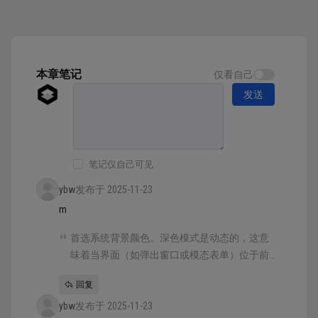
有展示的书面表达中使用品牌独特的声音和语
气。例如，你的品牌可能会通过使用平实的文
字、偶尔使用感叹号和表情符号以及简单的句子
结构来传达鼓励和乐观的情绪。 考虑选择一种
强调色...
本章笔记
仅看自己
发送
笔记仅自己可见
ybw
发布于 2025-11-23
m
首选系统背景颜色。深色模式是动态的，这意
味着当界面（如弹出窗口或模态表单）位于前
台时，背景色会自动从基色变为提升色。在多
回复
任务环境中，系统还会使用提升色在应用程序
ybw
之间，或多窗口环境中的窗口之间提供视觉分
发布于 2025-11-23