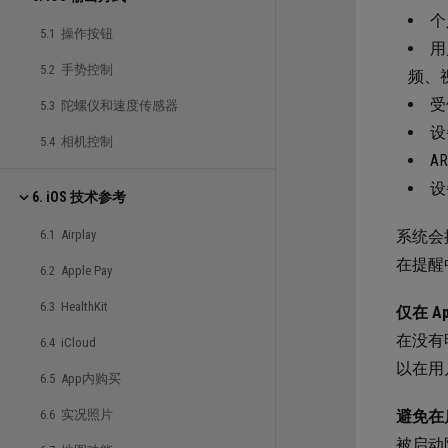
个
5.1 操作按钮
用
5.2 手势控制
频、
受
5.3 陀螺仪和速度传感器
设
5.4 相机控制
A
设
6. iOS 技术参考
系统会
6.1 Airplay
在提醒
6.2 Apple Pay
6.3 HealthKit
仅在 
在没有
6.4 iCloud
以在用
6.5 App内购买
避免在
6.6 实况照片
被启动