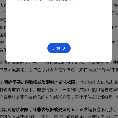
人数据，包括位置、健康、财务、联系方式和其他可识别个人身
户生成的内容，如电子邮件、信息、日历数据、联系人、游戏信息、Appl
视频和照片内容
保护的资源，如蓝牙外围设备、家庭自动化功能、无线局域网连
备功能，如摄像头和麦克风
RKit 数据，例如手部跟踪、平面估算、图像锚定和世界跟踪（对于在全空
开始
备的广告标识符，用于支持 App 跟踪
提供标准提醒，让用户查看你提出的每个请求。你需要提供文件描述
中显示该描述。用户也可以查看这个描述，并在“设置”>“隐私”中
App 明确需要访问数据或资源时才请求权限。
对访问个人信息或设
明确需求的情况下。理想情况下，应等到用户实际使用需要访问权限
户表示对需要位置信息的功能感兴趣后，再使用位置按钮给用户
启动时请求权限，除非该数据或资源对 App 正常运行必不可少。
阶段的此类请求打扰。例如，用户理解导航 App 需要访问其位