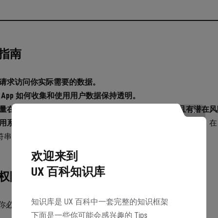
指南
请求访问你实际需要的数据。
 App 如何收集和使用用户数据保持透明。
量在设备端处理数据，避免与远程服务器之间的耗时且有潜在风
用系统定义的隐私保护措施并遵守安全保护最佳实践。
例如，在 i
符串、数字和日期等更多数据类型提供加密和密钥管理。
欢迎来到
UX 百科知识库
权限
知识库是 UX 百科中一套完整的知识框架
你必须请求访问权限的几个示例：
下面是一些你可能会感兴趣的 Tips