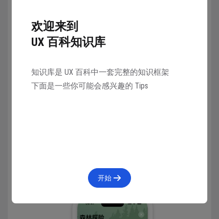
Store 产品页面。
欢迎来到
提供清晰、可辨识的订阅选项。
UX 百科知识库
只要求提供必要的信息，简化初始注册。
在 App 注册屏幕上为用户提供更多信息。
除了在
知识库是 UX 百科中一套完整的知识框架
App 和 App Store 元数据中包括服务条款和隐私政策
下面是一些你可能会感兴趣的 Tips
的链接之外，App 内注册屏幕还需要包括：
订阅名称、时长以及每个订阅期内提供的内容或
服务
计费金额，已针对订阅销售地区正确本地化并使
用相应货币
现有订阅者登录或恢复购买的方法
开始