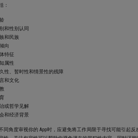
括：
龄
别和性别认同
族和民族
倾向
体特征
知属性
久性、暂时性和情景性的残障
言和文化
教
育
治或哲学见解
会和经济背景
不同角度审视你的 App时，应避免将工作局限于寻找可能引起