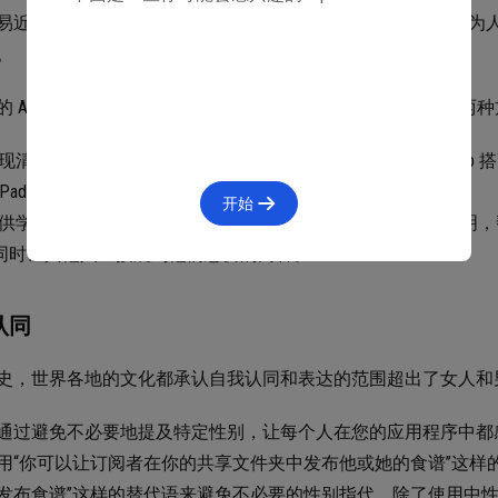
易近人的App不要求人们在使用前具备特定的技能或知识，它为
。
的 App 可提供一系列强大功能还是执行某个简单任务，以下两
现清晰直接的界面。为了帮助你设计可与各个平台上其他 App 搭
iPadOS 设计。
开始
供学习如何使用应用程序的方法。考虑设计一种首次使用说明，
同时让其他人直接跳到他们想要的内容。
认同
史，世界各地的文化都承认自我认同和表达的范围超出了女人和
通过避免不必要地提及特定性别，让每个人在您的应用程序中都
用“你可以让订阅者在你的共享文件夹中发布他或她的食谱”这样
发布食谱”这样的替代语来避免不必要的性别指代。除了使用中性