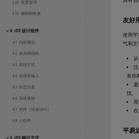
具有包
3.22 设置管理
3.23 撤销和恢复
友好
4. iOS 设计组件
使用平
4.1 内容展示
气和文
4.2 布局和组织
从
4.3 呈现方式
注
表你
4.4 选择和输入
避
4.5 状态示意
找。
4.6 系统体验
用
4.7 控件（快速访问）
在
4.8 小组件
平易
5. iOS 输出方式