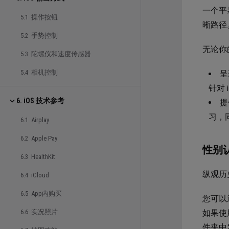
一个平
5.1 操作按钮
晰路径
5.2 手势控制
无论你
5.3 陀螺仪和速度传感器
5.4 相机控制
呈
针对 
6. iOS 技术参考
提
习，
6.1 Airplay
6.2 Apple Pay
性别
6.3 HealthKit
纵观历
6.4 iCloud
6.5 App内购买
您可以
如果使
6.6 实况照片
件夹中