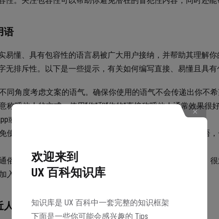
容性。关注包容性可以帮助你避免潜在的冒犯性内容，同时还能
用语
实易懂、具有包容性的语言易被广大用户接纳，并帮助其理解你的 A
字无排斥性。以下是一些提示，有关如何编写直接、易懂且具有
不同角度考虑文案的语气。确保你使用的语气不会传递出你不希
意称呼他人的方式。使用“你”和“你的”直接称呼他人通常效果很好
App或公司的词语。
免使用没有定义的专业或技术术语。如果你必须使用这些术语，
欢迎来到
通俗语言取代口语表达，口语表达通常具有特定的文化背景，很
UX 百科知识库
加入幽默之前要慎重考虑。
知识库是 UX 百科中一套完整的知识框架
近人
下面是一些你可能会感兴趣的 Tips