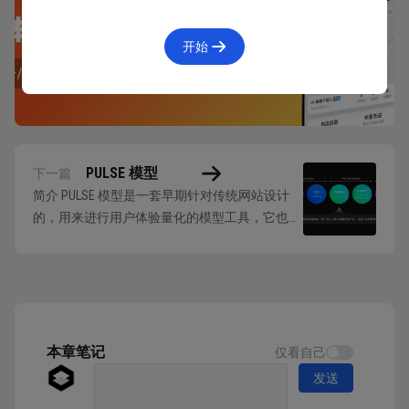
GSM 从三个步骤出发，通过明确目标—推导信号—确定
开始
指标，来获得一组可以用来衡量目标是否达成的可靠的
指标。
目标「Goal」
首先，我们需要明确产品或功能或此次改版的目标，这
PULSE 模型
下一篇
简介 PULSE 模型是一套早期针对传统网站设计
个目标可以是用户体验层面的，例如：让用户更快速地
的，用来进行用户体验量化的模型工具，它也由
完成某个任务；也可以是业务层面的，例如：吸引更多
五个维度构成，分别是：页面浏览量「Page
的新用户，或留存更多的老用户。在明确目标的过程
View」、运行时间「Uptime」、延迟
中，有以下几个点值得注意：
「Latency」、七日活跃用户「Seven Days Active
User」、收益「Earning」。 PULSE 模型...
不同的团队成员可能会有不同的想法，定下不同
的目标，这也是一次很好的让团队成员达成共识、统
本章笔记
仅看自己
一目标的机会。
发送
某个局部的流程或功能的目标，可能与整个产品