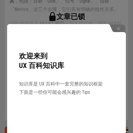
具
，包括：目标「Goal」、信号「Signal」、指标
「Metrics」这三个步骤，它们具有明确的线性关系。
文章已锁
GSM 模型是与
HEART 模型
一块儿提出的，因为 HEART
只是给出了用来衡量用户体验的五个维度，并没有给出
邀请 1 名好友注册 UX 百科
使用哪些具体的指标，所以 google 的研究人员又附上
可以共同解锁本知识库所有章节
了 GSM 模型来指导使用者如何挑选指标。
欢迎来到
解锁
当你不知道产品的
用户体验量化
方案该采用哪些指标来
UX 百科知识库
衡量时，就可以使用 GSM模型进行推导。
知识库是 UX 百科中一套完整的知识框架
下面是一些你可能会感兴趣的 Tips
详情
具体说明