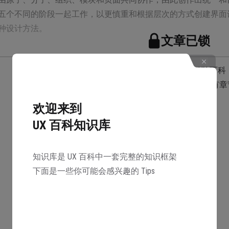
五个不同的阶段一起工作，以更慎重和根据层次的方式创建界面
种设计方法。
文章已锁
邀请 1 名好友注册 UX 百科
可以共同解锁本知识库所有章
欢迎来到
解锁
计理论是由英国设计师布莱德·弗罗斯特（Brad Frost）提出
UX 百科知识库
的方式构建用户界面，将界面拆分成更小、更可重用的部分，以
论的核心概念：
知识库是 UX 百科中一套完整的知识框架
下面是一些你可能会感兴趣的 Tips
子（Atoms）：在原子设计理论中，最基本的构建单元被称为”
具体的 UI 元素，比如按钮、输入框、标签等。
子（Molecules）：分子是由多个原子组合而成的较复杂的组
相关的原子，形成更具功能性的组合，例如搜索框组件。