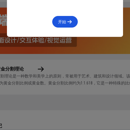
织（Organisms）：有机体是更大规模的组件，由多个分子和
 元素，如导航栏、页头、页脚等。
板（Templates）：模板是具体页面的布局结构，它由多个有
开始
面（Pages）：页面是最终用户所看到的完整界面，它是由模板
黄金分割理论
分割理论是一种数学和美学上的原则，常被用于艺术、建筑和设计领域。
为黄金分割比例或黄金数。黄金分割比例约为1:1.618，它是一种特殊
分割常被表达为两个数的比例，其中较大的数与整体的和等于较小的数与...
记