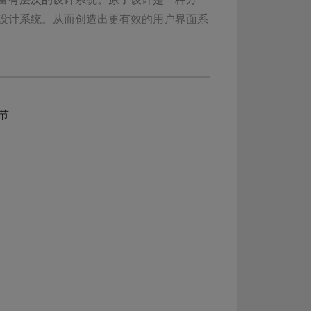
设计系统。从而创造出更有效的用户界面系
节
的一种前端开发和设计方法论。这个理论主张以
增加协作、维护性和可扩展性。以下是原子
原子”。原子是不可再分的最小元素，通常对
件。分子是更高层次的构建单元，它们可以包含