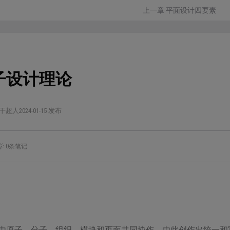
上一章 平面设计四要素
子设计理论
干超人
2024-01-15 发布
学
·
0条笔记
由原子、分子、组织、模块和页面共同协作，由此创作出统一和