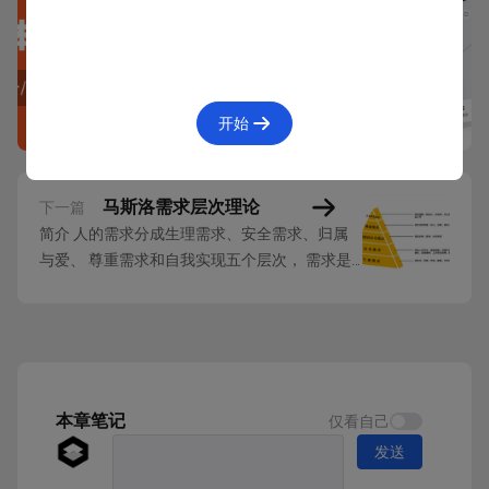
历史起源
用户体验的五个要素是 Ajax之父Jesse James Garrett在
其所著的《用户体验要素-以用户为中心的产品设计》
开始
（The elements of user experience – user-centered design
for the web and beyond）中提到的概念。
马斯洛需求层次理论
下一篇
简介 人的需求分成生理需求、安全需求、归属
与爱、 尊重需求和自我实现五个层次， 需求是
由低到高逐级形成并得到满足的。 详情 美国心
理学家亚伯拉罕。马斯洛(Maslow.A.H.)从人类动
机的角度提出需求层次理论，该理论强调人的动
机是由人的需求决定的。而且人在每一个时期，
都会有一种需求占主导地位，而其...
本章笔记
仅看自己
发送