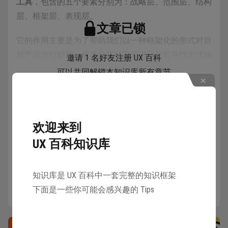
工具
，包含的五个要素分别为：战略层、范围层、结构
层、框架层、表现层。
文章已锁
它的作用主要是为了帮助我们以一种框架化的形式对目
标产品进行解构，然后分开对它们进行分析并找出优缺
邀请 1 名好友注册 UX 百科
点，来解决对体验分析无从下手的迷茫与混乱。
可以共同解锁本知识库所有章节
用户体验五要素主要应用在产品经理、交互设计师、UI
解锁
设计师的产品分析、竞品分析过程中，通过五要素的分
析来导出和体验相关的分析结论，提升对目标产品的认
欢迎来到
识或指导自己产品的需求设计。
UX 百科知识库
知识库是 UX 百科中一套完整的知识框架
下面是一些你可能会感兴趣的 Tips
详情