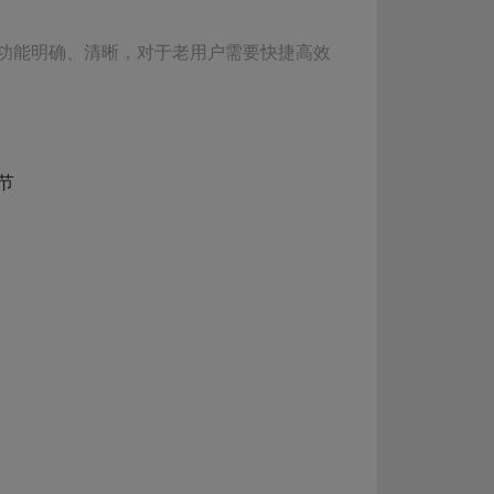
功能明确、清晰，对于老用户需要快捷高效
节
自身喜好自定义的，包括定义常用应用、排
叫做用户定制常用功能，也就是灵活高效原