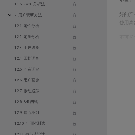
1.1.6 SWOT分析法
好的产
1.2 用户调研方法
使用高
1.2.1 定性分析
1.2.2 定量分析
不可迎
1.2.3 用户访谈
1.2.4 田野调查
1.2.5 问卷调查
详情
1.2.6 用户画像
1.2.7 眼动追踪
比如安
序、删
1.2.8 A/B 测试
1.2.9 焦点小组
这样用
则的一
1.2.10 可用性测试
1.2.11 参与式设计