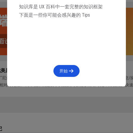
知识库是 UX 百科中一套完整的知识框架
下面是一些你可能会感兴趣的 Tips
优美且简约原则
开始
为“尼尔森十大可用性原则”的第八原则。 不要包含不相关或低频次的信息
相对可见性。 简单说来就是要求页面的内容能够清晰可见，方便用户快
情 合理的架构层级，清晰的板块划分。 在新版本的苹果手机自带的软件...
记