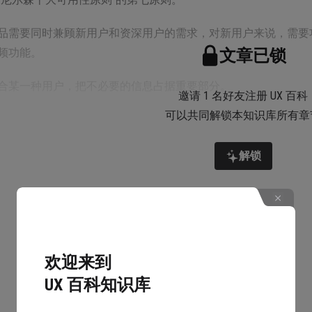
品需要同时兼顾新用户和资深用户的需求，对新用户来说，需要
频功能。
文章已锁
合某一种用户，把不必要的信息占据重要部分。
邀请 1 名好友注册 UX 百科
可以共同解锁本知识库所有章
解锁
卓版本支付宝中的编辑应用功能：支付宝首页的应用是可以根据
除、新增等等；
欢迎来到
户可以根据自己的个人兴趣定制自己适合的应用分布方式，这就
UX 百科知识库
种体现，如下图：