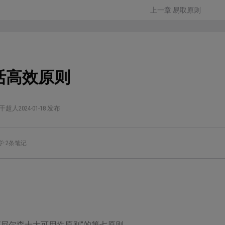
上一章 易取原则
活高效原则
干超人
2024-01-18 发布
学
·
2条笔记
“尼尔森十大可用性原则”的第七原则。