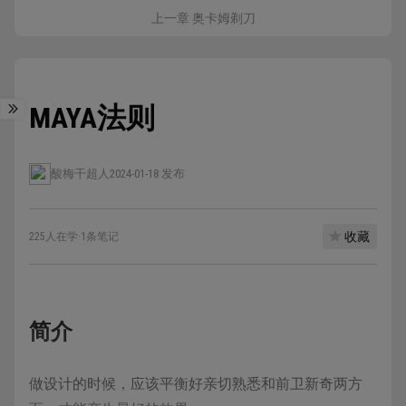
上一章 奥卡姆剃刀
MAYA法则
酸梅干超人
2024-01-18 发布
收藏
225人在学
·
1条笔记
简介
做设计的时候，应该平衡好亲切熟悉和前卫新奇两方