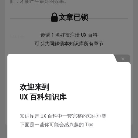
面，才能产生最好的效果。
文章已锁
邀请 1 名好友注册 UX 百科
详情
可以共同解锁本知识库所有章节
MAYA是most advanced yet acceptable的缩写，20世纪美
解锁
国著名工业设计师雷蒙德·洛威合成了这个词。翻译过
来是最先进但可接受，前卫又不失亲和力的意思，也就
是现在一般惯称的前卫与亲近。
欢迎来到
UX 百科知识库
MAYA原则的三要素
知识库是 UX 百科中一套完整的知识框架
典型性：对于特定的物体，人们会形成趋同的典
下面是一些你可能会感兴趣的 Tips
型性印象。
新奇性： 顾名思义就是加入新的创意这点很好理