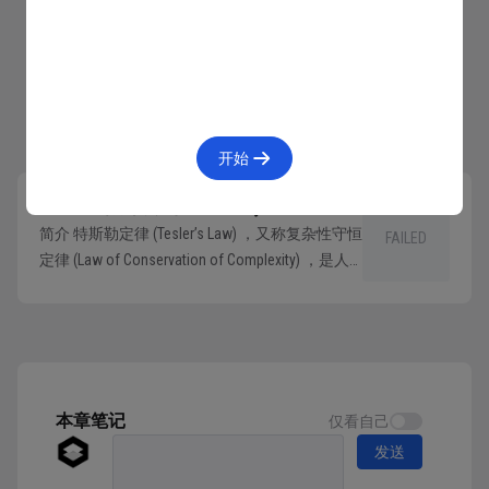
解。
关联性：指在创造新奇性的时候，要注意新奇性
与典型性或者其他元素的关联性，做到自然合理。
人们喜欢新鲜新奇的东西会被它们所吸引，但这也是有
开始
限度的，在可接受的范围内才能发挥其作用，如果超出
这个接受范围，接受度就会逐渐下降。所以在做设计的
特斯勒定律
下一篇
时候，应该平衡好亲切熟悉和前卫新奇两方面，才能产
简介 特斯勒定律 (Tesler’s Law) ，又称复杂性守恒
FAILED
生最好的效果。
定律 (Law of Conservation of Complexity) ，是人
机交互领域的一句格言。 特斯勒定律指出，任
何系统都存在固有的复杂性，无法减少；唯一的
问题是谁来处理它。 详情 上世纪八十年代中
期，Larry Tesle...
本章笔记
仅看自己
发送