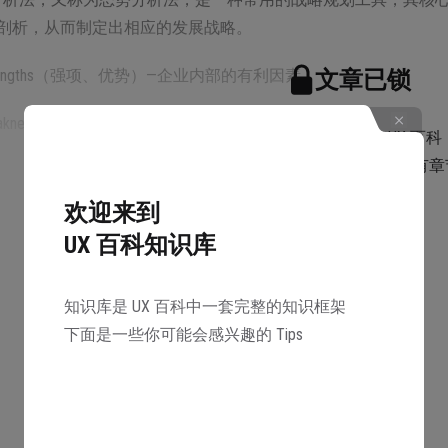
剖析，从而制定出相应的发展战略。
rengths（强项、优势）—企业内部的有利因素
文章已锁
aknesses（弱项、劣势）—内部的不利因素
邀请 1 名好友注册 UX 百科
可以共同解锁本知识库所有章
portunities（机会）——外部的有利因素
欢迎来到
reats（威胁）——外部的不利因素
解锁
UX 百科知识库
这些因素的综合分析，企业可以确定自己的发展战略方向，如市
以根据自己的优劣势和面临的机会威胁制定相应的行动计划，以
知识库是 UX 百科中一套完整的知识框架
下面是一些你可能会感兴趣的 Tips