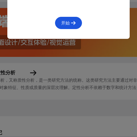
历史
开始
的伦德在1965年提出的孤立分析企业内部优势和外部机会的概念，
分为“可以做”（基于外部环境的机会和威胁）和“能做”（基于内
世纪80年代海因茨·韦里克对SWOT分析矩阵模型的完善。自此以
为了企业战略制定和决策过程中不可或缺的一部分。
定性分析
说明
分析，又称质性分析，是一类研究方法的统称。这类研究方法主要通过对
对象特征、性质或质量的深层次理解。定性分析不依赖于数字和统计方法
格或者图表将四个方向的内容均罗列出来，必要时可以做交叉验
，例如文字、图像、声音、视频等。 定性分析的主要目标是揭示背后的意义、
记