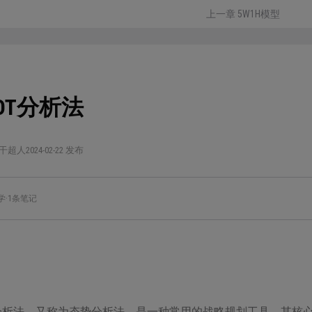
上一章 5W1H模型
OT分析法
干超人
2024-02-22 发布
学
·
1条笔记
T分析法，又称为态势分析法，是一种常用的战略规划工具，其核