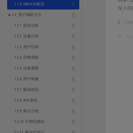
1.1.6 SWOT分析法
深入的
1.2 用户调研方法
S
：St
1.2.1 定性分析
1.2.2 定量分析
W
：We
1.2.3 用户访谈
O
：Op
1.2.4 田野调查
T
：Th
1.2.5 问卷调查
1.2.6 用户画像
通过对
业也可
1.2.7 眼动追踪
1.2.8 A/B 测试
1.2.9 焦点小组
1.2.10 可用性测试
详情
1.2.11 参与式设计