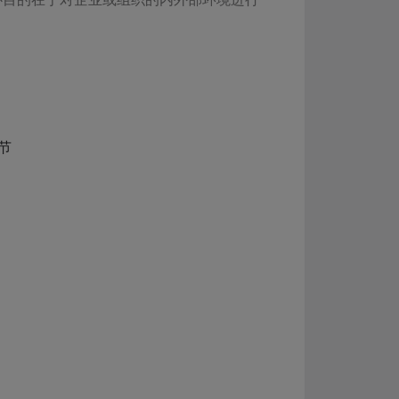
节
场扩张、技术创新、成本控制等。同时，企
确保战略的顺利实施。