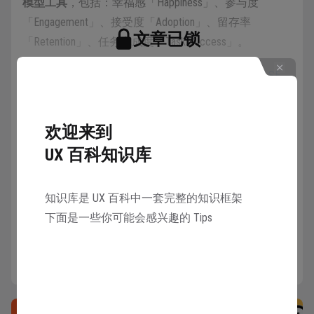
模型工具
，包括：幸福感「Happiness」、参与度
「Engagement」、接受度「Adoption」、留存率
文章已锁
「Retention」、任务完成度「Task Success」。
Google 的学术人员提出这组指标，是为了弥补
PULSE
邀请 1 名好友注册 UX 百科
模型
的不足，即：过于关注技术指标，也就是说，过
可以共同解锁本知识库所有章节
去的指标模型大多基于技术出发 (例如延迟)，与体验却
欢迎来到
是间接相关的，而 HEART 填补了体验方面的空白。
解锁
UX 百科知识库
HEART 模型可以被用研或体验团队用在度量产品某一流
程的实际体验质量，并根据度量结果对产品进行改进；
知识库是 UX 百科中一套完整的知识框架
或在进行改版之后追踪用户的体验指标以让改版更具有
下面是一些你可能会感兴趣的 Tips
说服力；或在
A/B 测试
中对两个版本进行对比量化，
作为最终判断的依据。