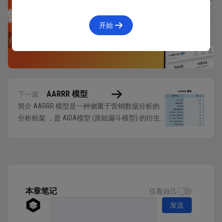
详情
开始
具体说明
HEART 从五个维度出发，量化评估产品某一模块或者流
程具体的用户体验质量，每个维度都有其各自不同的评
AARRR 模型
下一篇
估方法。在用户体验评估的实践中，团队或许需要多次
简介 AARRR 模型是一种侧重于营销数据分析的
对这五个维度分开进行测量和数据收集，并对前后数据
分析框架 ，是 AIDA模型 (原始漏斗模型) 的衍生
的变化和变化原因进行分析。
模型之一。每一个字母都代表产品生命周期的一
个阶段：获取「 Acquisition」、激活
「Activation」、留存「Retention」、收益
幸福感「Happiness」
「Revenue」、自传播「Referral」。 当...
HEART 使用 “幸福感 “一词来描述态度方面的指标。这
些指标与用户的主观体验有关，如满意度、视觉吸引
本章笔记
仅看自己
力、向他人推荐的可能性和易用性感知。
发送