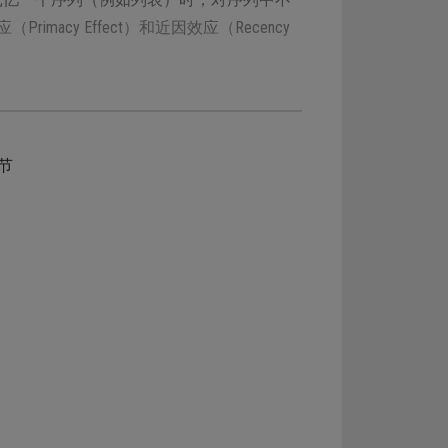
cy Effect）和近因效应（Recency
节
中发现当自己回忆一系列项目时，回忆的准确性会随着
汇。
系如下表格所示：