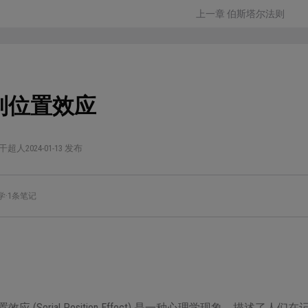
上一章 伯斯塔尔法则
列位置效应
干超人
2024-01-13 发布
学
·
1条笔记
效应 (Serial Position Effect) 是一种心理学现象，