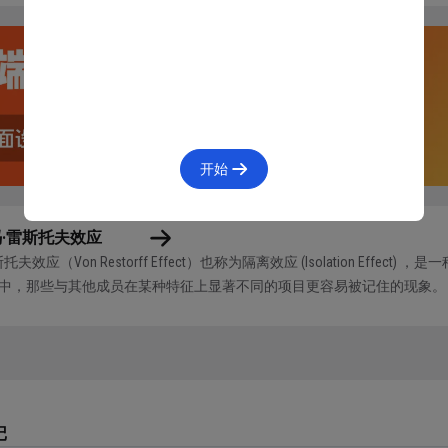
开始
冯·雷斯托夫效应
托夫效应（Von Restorff Effect）也称为隔离效应 (Isolation Eff
中，那些与其他成员在某种特征上显著不同的项目更容易被记住的现象。 
具有独特特征（如颜色...
记
首因效应和近因效应