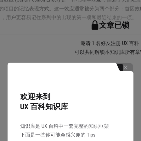
项目的记忆表现方式。这一效应通常被分为两个部分：首因效应（Prima
ect），用户更容易记住系列中的出现的第一项和最近结束的一项。
文章已锁
邀请 1 名好友注册 UX 百科
可以共同解锁本知识库所有章
解锁
 年，德国心理学家 Hermann Ebbinghaus 在对自己的研究
列表中位置的改变而改变，于是他创造了“系列位置效应”这个词
欢迎来到
果表明，人们回忆一系列单词的准确性和单词在系列中的位置关
UX 百科知识库
知识库是 UX 百科中一套完整的知识框架
下面是一些你可能会感兴趣的 Tips