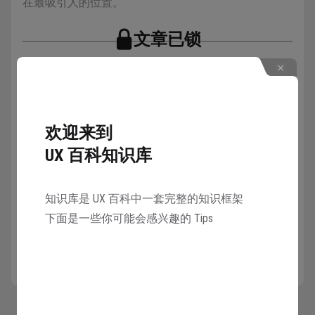
在最吸引人的位置。
文章已锁
邀请 1 名好友注册 UX 百科
详情
可以共同解锁本知识库所有章节
欢迎来到
三分定律是一种构图技巧，把媒介的横向和竖向各分成
解锁
三格，再把设计中的主要元素放在网格中的一个交叉点
UX 百科知识库
上。这种不对称结构图，有趣且具有美感。
知识库是 UX 百科中一套完整的知识框架
三分定律很有用且很简单。在创作时，如果主要元素的
下面是一些你可能会感兴趣的 Tips
强度不会被周围元素或空间强化，则可以用三分定律。
反之,可以考虑居中构图。如果设计中有强烈的横向或
竖向元素,常见的做法是把元素排放在同一方向的网格
线上。