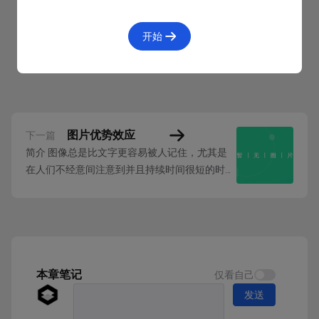
开始
图片优势效应
下一篇
简介 图像总是比文字更容易被人记住，尤其是
在人们不经意间注意到并且持续时间很短的时
候。 详情 图像优势效应理论认为图像总是比文
字更容易被人记住,尤其是在人们不经意间注意
三等分构图技巧，把画面的主要元素放在最吸引人的位
到并且持续时间很短时。若是一个人刚看过一组
置。
图像或是一组文字，随即便对他的记忆进行测
量，基本上两者的（图像和文字）被记忆程度会
三分定律源自于早期构图使用的网格系统，即把画面的
相当。但...
本章笔记
仅看自己
橫向与纵向划分为三格，形成九个方格的网格以及四个
发送
交叉点。构图时把画面的主要元素放在网格中的一个交