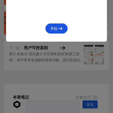
开始
用户可控原则
下一篇
简介 本条为“尼尔森十大可用性原则”的第三原
则。 用户常常会误触到某些功能，我们应该让
用户可以方便的退出。这种情况下，我们应该
把“退出”按钮做的明显一点，而且不要在退出时
弹出额外的对话框。 当用户误操作时要给用户
提供撤销、取消、重做等相关功能。不可逆的操
作要给用户明显的提示。 详情 I.重要操作提供...
本章笔记
仅看自己
发送