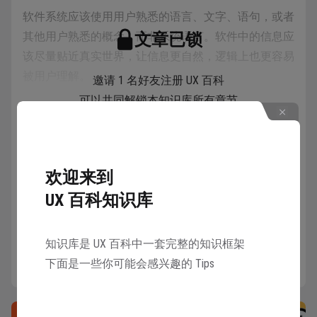
软件系统应该使用用户熟悉的语言、文字、语句，或者
其他用户熟悉的概念，而非系统语言。软件中的信息应
文章已锁
该尽量贴近真实世界，让信息更自然，逻辑上也更容易
被用户理解。
邀请 1 名好友注册 UX 百科
可以共同解锁本知识库所有章节
解锁
详情
欢迎来到
UX 百科知识库
新事物的推出可以模拟现实中的东西，让用户更好理
解。
知识库是 UX 百科中一套完整的知识框架
现在我们手机中的计算器软件设计界面，基本上跟我们
下面是一些你可能会感兴趣的 Tips
现实中使用的计算器的样式差不多，这样设计能让用户
很快上手，易于操作，这就是环境贴切原则。