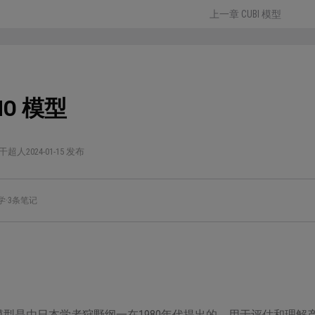
上一章 CUBI 模型
NO 模型
干超人
2024-01-15 发布
学
·
3条笔记
O 模型是由日本学者狩野纲一在1980年代提出的，用于评估和理