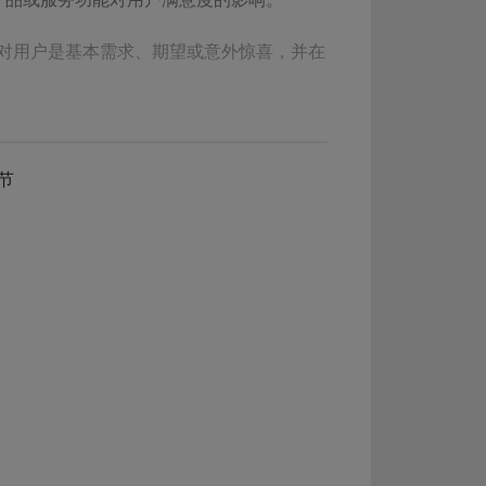
对用户是基本需求、期望或意外惊喜，并在
节
产品需求与用户满意度之间非线性关系的工具，并于
》的研究报告，正式确立了 KANO 模型的基
如下：
影响为基础，体现了产品性能和用户满意之