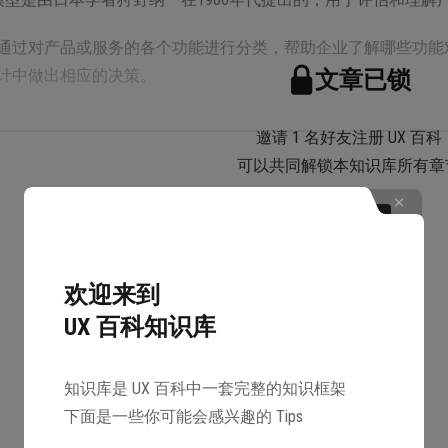
通过对产品或服务的各个功能进行分类，帮助企业了解哪些功能
计中做出相应的决策。
文章已锁
邀请 1 名好友注册 UX 百科
可以共同解锁本知识库所有章
解锁
工大学教授狩野纪昭博士 (Noriaki Kano) 提出了一套描述
2 年日本质量管理大会第 12 届年会上宣读了《魅力质量与必备质量
欢迎来到
UX 百科知识库
O 模型，翻译叫卡诺模型或狩野模型。网上摘抄到对它的解释大概
知识库是 UX 百科中一套完整的知识框架
需求分类和优先排序的有用工具，以分析用户需求对用户满意的
下面是一些你可能会感兴趣的 Tips
线性关系。