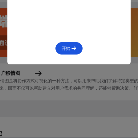
下就是一个帮助我们定义 “需求影响力” 的工具，通过定义评价
。
 中定义了 5 个基本的需求模型，即
魅力、期望、必备、无差异、
，最终搞明它属于哪一类型。
开始
的目的，是为了辅助我们更好的理解需求的有效用，为后续需求
概念，我们就要来详细了解一下 KANO 的具体原理了。
用户移情图
移情图是将协作方式可视化的一种方法，可以用来帮助我们了解特定类型的
ANO 模型的理念中，产品功能、服务的完成度，与用户满意度的
来，因而不仅可以帮助建立对用户需求的共同理解，还能够帮助决策。 详
并不买账，也可能做的非常简陋但是备受用户吹捧，以及其他一
组成：所说（Says）、所想（Thinks）、所做（Does）及...
KANO 定义了一个由功能完成度和用户满意度组成的 2 维坐标轴
记