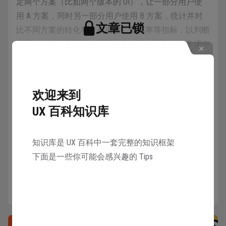
定两个方案（比如两个版本的 UI），让一部分用户使
用 A 方案，同时另一部分用户使用 B 方案，统计并对
文章已锁
比不同方案的转化率、点击量、留存率等指标，以判断
不同方案的优劣并进行决策，相当类似于初中科学课中
邀请 1 名好友注册 UX 百科
的“对照实验”。
可以共同解锁本知识库所有章节
A/B 测试广泛应用于产品各个阶段、各个方面的迭代流
欢迎来到
程中，既可以是视觉、交互，也可以是产品功能，甚至
解锁
UX 百科知识库
运营活动。
知识库是 UX 百科中一套完整的知识框架
下面是一些你可能会感兴趣的 Tips
详情
A/B 测试的流程