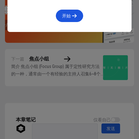
一个完整的A/B test主要包括如下几个流程：
开始
确定目标：
首先，明确你想要优化或改进的目
标。这可能是提高转化率、增加用户参与度、改进页
面加载时间等。
选择变量：
选择你想要测试的变量，这可以是网
页布局、按钮颜色、广告文案等。这些变量被称为
焦点小组
下一篇
“变体”，每个变体都是实验的一个版本。
简介 焦点小组 (Focus Group) 属于定性研究方法
随机分组：
将你的用户或观众随机分成不同的
的一种，通常由一个有经验的主持人召集6~8个
组，每个组看到不同版本的变体。确保分组是随机
用户、领域专家、业余爱好者等一些能够从不同
角度探究产品的人，就某些问题进行讨论。 焦
的，以减少潜在的偏差。
点小组允许研究者深入了解参与者的观点、态度
制定假设：
在进行实验之前，制定你的假设。例
和看法。通过集体讨论，可以揭示出群体中的共
如，如果你认为改变按钮颜色会增加点击率，你的假
同观点和观念，帮助研究者更好...
设可能是：”更改按钮颜色将显著提高点击率”。
本章笔记
仅看自己
实施实验：
将不同的变体应用于各组并监测结
发送
果。确保实验条件尽可能一致，以便能够准确比较不