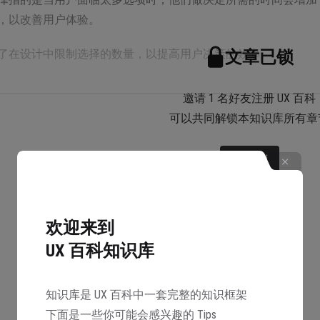
，以改善用户体验。
了在设计中限制选择的数量，以提高用户决策的效率。
文章已锁
邀请 1 名好友注册 UX 百科
可以共同解锁本知识库所有章
解锁
 年，Franciscus Donders 发现多重刺激之下人们做出选择需要花更久
激变得更剧烈时，同样会阻碍人们做出选择。心理学家认为这种
。
欢迎来到
UX 百科知识库
1 年，Hick 在研究中发现人们做出选择所需要的时间与候选数
多的时间作出决定。
知识库是 UX 百科中一套完整的知识框架
下面是一些你可能会感兴趣的 Tips