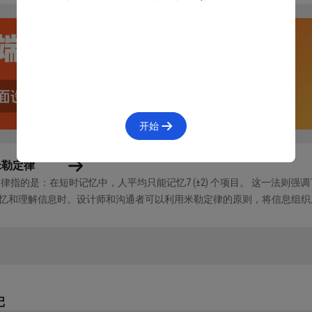
提供尽可能少的选项
这几年可以说是不遗余力地缩减给予用户的选择，从接口到 iOS
苹果都义无反顾地遵循着希克定律。
开始
米勒定律
定律指的是：在短时记忆中，人平均只能记忆7 (±2) 个项目。 这一法则
忆和理解信息时。设计师和沟通者可以利用米勒定律的原则，将信息组织
和记忆。 详情 1956 年，哈多大学的认知学教授 Geor...
记