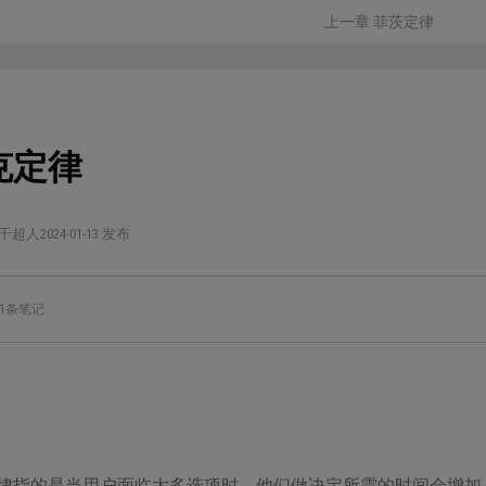
上一章 菲茨定律
克定律
干超人
2024-01-13 发布
1条笔记
律指的是当用户面临太多选项时，他们做决定所需的时间会增加