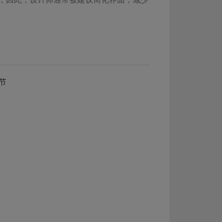
节
的时间；1885 年，J. Merkel 进一步发现当
现象与信息理论高度吻合，故而做出进一步
量是呈对数关系的，选择数量越多，我们就需要