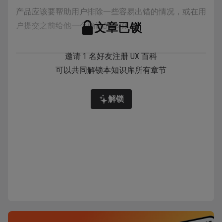
产品应该要帮助用户排除一些容易出错的情况，或在用
户提交之前给他一个确认的选项。。
文章已锁
邀请 1 名好友注册 UX 百科
可以共同解锁本知识库所有章节
详情
解锁
比如知乎安卓版本的登录操作：
当用户在知乎中登录时，在没有填写完手机号码和密码
前，底部的登录按钮是置灰不可点击的，只有两项都填
写完整底部的登录按钮才会变为可点击状态，也就会蓝
色的，这就是为了防止用户犯更多错误，也是防错原则
的一种体现，如下图：