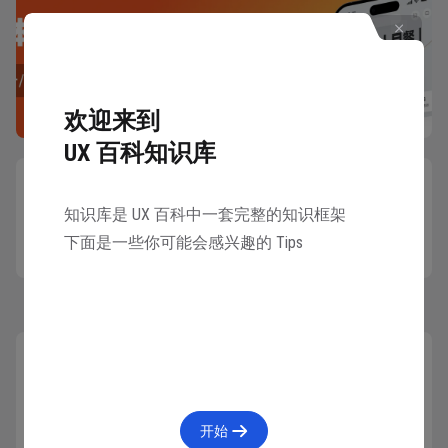
欢迎来到
UX 百科知识库
易取原则
下一篇
知识库是 UX 百科中一套完整的知识框架
简介 本条为“尼尔森十大可用性原则”的第六原
则。 通过把组件、按钮及选项可见化，来降低
下面是一些你可能会感兴趣的 Tips
用户的记忆负荷。用户不需要记住各个对话框中
的信息。 软件的使用指南应该是可见的，且在
合适的时候可以再次查看。 详情 比如谷歌相册
中的删除照片操作，用一个类似垃圾桶的“图
标”标识删除功能，对于用户来讲是有一定的认
知负...
本章笔记
仅看自己
发送
开始